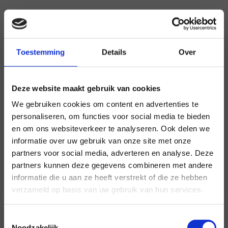
Toestemming
Details
Over
Adviespunt
Heb je een vraag over sociale veiligheid en
Deze website maakt gebruik van cookies
onderwijs? Hulp of advies nodig? Neem contact
We gebruiken cookies om content en advertenties te
op met Het Adviespunt van School & Veiligheid.
personaliseren, om functies voor social media te bieden
en om ons websiteverkeer te analyseren. Ook delen we
informatie over uw gebruik van onze site met onze
×
partners voor social media, adverteren en analyse. Deze
Adviespunt School & Veiligheid
partners kunnen deze gegevens combineren met andere
informatie die u aan ze heeft verstrekt of die ze hebben
verzameld op basis van uw gebruik van hun services.
Toestemmingsselectie
Noodzakelijk