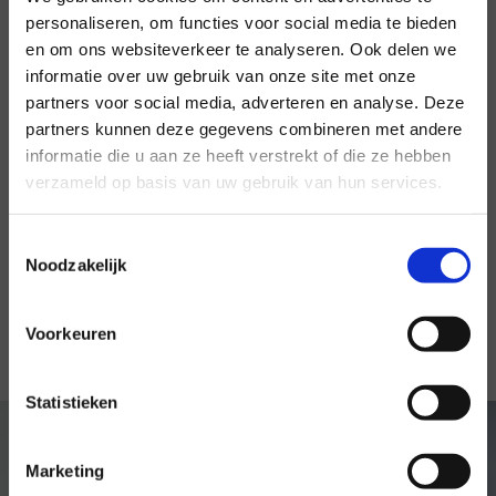
ook zo zal blijven. Wij gebruiken voorlopig ‘lhbti+’,
personaliseren, om functies voor social media te bieden
waarmee wij wel echt inclusief beogen te zijn. De + staat
en om ons websiteverkeer te analyseren. Ook delen we
informatie over uw gebruik van onze site met onze
×
daarbij voor álle categorieën die niet worden inbegrepen
partners voor social media, adverteren en analyse. Deze
in lhbti, zoals o.a. queer, pan en aseksueel.
partners kunnen deze gegevens combineren met andere
informatie die u aan ze heeft verstrekt of die ze hebben
Regenboogvlag of
verzameld op basis van uw gebruik van hun services.
progressvlag?
Toestemmingsselectie
Noodzakelijk
Vanaf 2025 gebruiken we de term
progressvlag
in plaats
van
regenboogvlag
om zo nóg inclusiever te zijn.
Voorkeuren
Statistieken
Marketing