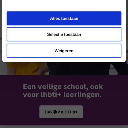
Alles toestaan
Selectie toestaan
Weigeren
Een veilige school, ook
voor lhbti+ leerlingen.
Bekijk de 10 tips