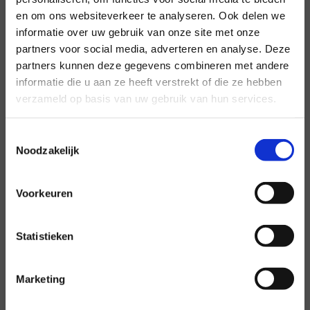
en om ons websiteverkeer te analyseren. Ook delen we
informatie over uw gebruik van onze site met onze
×
Steun voor jou op school
partners voor social media, adverteren en analyse. Deze
partners kunnen deze gegevens combineren met andere
po/vo
leerling
informatie die u aan ze heeft verstrekt of die ze hebben
verzameld op basis van uw gebruik van hun services.
Toestemmingsselectie
Noodzakelijk
Zit je op de middelbare- of basisschool? En
voel je je onveilig op school? Bekijk wat je kunt
doen en waar je heen kan voor hulp op school.
Voorkeuren
Statistieken
Marketing
Lhbti+ leerling? Hier kun jij terecht!