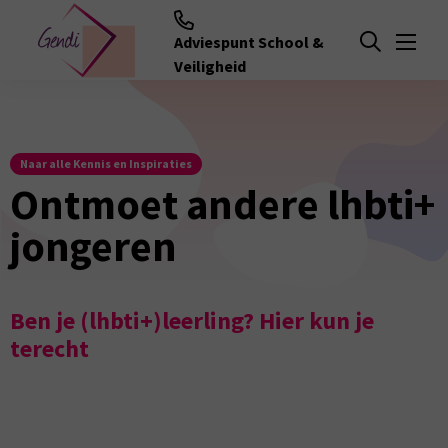
Adviespunt School &
Menu
Open zoeken
Veiligheid
Naar alle Kennis en Inspiraties
Ontmoet andere lhbti+
jongeren
Ben je (lhbti+)leerling? Hier kun je
terecht