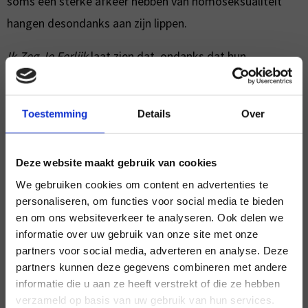
soms een sterke afkeer hebben van homoseksualiteit
hangen desondanks aan zijn lippen.
Ik Zeg Je Eerlijk
laat zien dat, ondanks dat hun
denkbeelden ver uit elkaar liggen, zijn leerlingen toch
geneigd zijn om met Peter in gesprek te gaan. Peter
Toestemming
Details
Over
veroordeelt de mening van zijn leerlingen vervolgens niet
en laat zien dat hij begrijpt waar zij vandaan komen. Met
Deze website maakt gebruik van cookies
deze film wil ik het belang onderstrepen dat, ondanks
We gebruiken cookies om content en advertenties te
alle tegenstellingen die er zijn, er vaak toch een dialoog
personaliseren, om functies voor social media te bieden
mogelijk is en dat het hierbij gaat om de manier waarop
en om ons websiteverkeer te analyseren. Ook delen we
je die met elkaar aangaat.”
informatie over uw gebruik van onze site met onze
×
partners voor social media, adverteren en analyse. Deze
partners kunnen deze gegevens combineren met andere
Eva Nijsten
informatie die u aan ze heeft verstrekt of die ze hebben
verzameld op basis van uw gebruik van hun services.