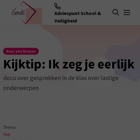
Adviespunt School &
Menu
Open zoeken
Veiligheid
Naar alle Nieuws
Kijktip: Ik zeg je eerlijk
docu over gesprekken in de klas over lastige
onderwerpen
Thema
lhb