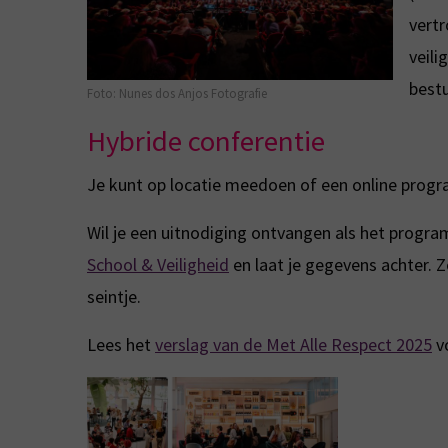
vert
veili
bestu
Foto: Nunes dos Anjos Fotografie
Hybride conferentie
Je kunt op locatie meedoen of een online prog
Wil je een uitnodiging ontvangen als het progra
School & Veiligheid
en laat je gegevens achter. Z
seintje.
Lees het
verslag van de Met Alle Respect 2025
vo