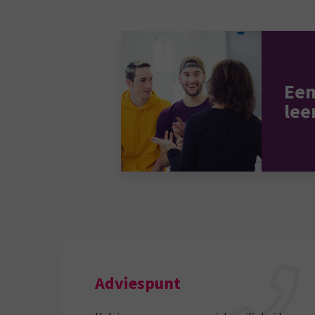
Een
lee
Adviespunt