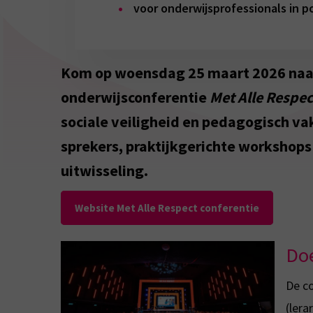
voor onderwijsprofessionals in p
Kom op woensdag 25 maart 2026 naar 
onderwijsconferentie
Met Alle Respec
sociale veiligheid en pedagogisch v
sprekers, praktijkgerichte workshops
uitwisseling.
Website Met Alle Respect conferentie
Do
De co
(lera