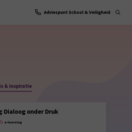
Adviespunt School & Veiligheid
Ope
zoe
s & inspiratie
g Dialoog onder Druk
e-learning