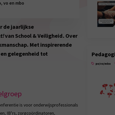
o, vo en mbo
de jaarlijkse
t!
van School & Veiligheid
.
Over
akmanschap. Met inspirerende
 en gelegenheid tot
Pedagogi
po/vo/mbo
elgroep
nferentie is voor onderwijsprofessionals
ren, IB’rs, zorgcoördinatoren,