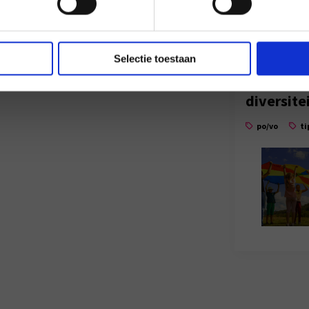
Selectie toestaan
Veilig le
diversite
po/vo
ti