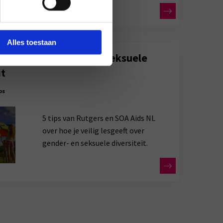
Alles toestaan
sgeven over gender en seksuele
it
ps
5 tips van Rutgers en SOA Aids NL
over hoe je veilig lesgeeft over
gender- en seksuele diversiteit.