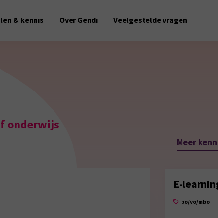
alen & kennis
Over Gendi
Veelgestelde vragen
ef onderwijs
Meer kenni
E-learnin
po/vo/mbo