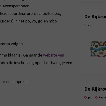
rouwenspersonen,
gheidscoördinatoren, schoolleiders,
De Kijkro
urders) in het po, vo, go en mbo.
vo
ramma volgen.
mma klaar is? Ga naar de
website van
odra de inschrijving opent ontvang je een
or een impressie.
De Kijkro
po
team