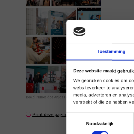
Toestemming
Deze website maakt gebruik
We gebruiken cookies om cont
websiteverkeer te analyseren
media, adverteren en analys
Beeld: Nunes dos Anjos Fotografie
verstrekt of die ze hebben v
Print deze pagina
Mail deze pagina
Toestemmingsselectie
Noodzakelijk