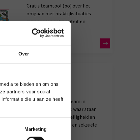
Gratis teamtool (po) over het
omgaan met praktijksituaties
over gender, seksualiteit en
seksuele diversiteit.
Over
n je?
 media te bieden en om ons
eamtool
ze partners voor social
nformatie die u aan ze heeft
Poster om met het team in
gesprek te gaan over: waar staan
we als het gaat om veiligheid en
respect voor gender- en seksuele
Marketing
diversiteit?