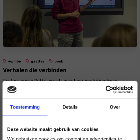
vo/mbo
gastles
boek
Verhalen die verbinden
Eveline van de Putte vertelt over haar boek én missie:
diversiteit bespreekbaar maken in de klas met de kracht
van verhalen.
Toestemming
Details
Over
Deze website maakt gebruik van cookies
We gebruiken cookies om content en advertenties te