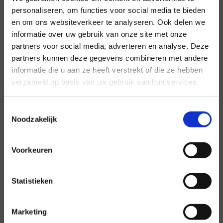
personaliseren, om functies voor social media te bieden
en om ons websiteverkeer te analyseren. Ook delen we
informatie over uw gebruik van onze site met onze
×
partners voor social media, adverteren en analyse. Deze
partners kunnen deze gegevens combineren met andere
informatie die u aan ze heeft verstrekt of die ze hebben
verzameld op basis van uw gebruik van hun services.
vo
blog
Boeken zijn pure magie
Toestemmingsselectie
Schrijfster Cindy Paul vertelt waarom het belangrijk is dat
Noodzakelijk
er voor jongeren boeken zijn met lhbti+ personages.
Voorkeuren
Statistieken
Print deze pagina
Mail deze pagina
Marketing