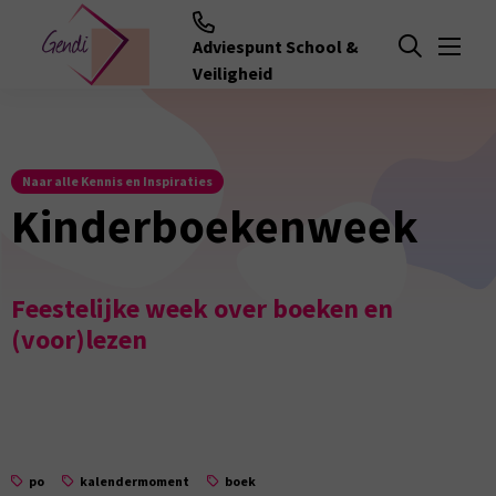
Adviespunt School &
Menu
Open zoeken
Veiligheid
Naar alle Kennis en Inspiraties
Kinderboekenweek
Feestelijke week over boeken en
(voor)lezen
po
kalendermoment
boek