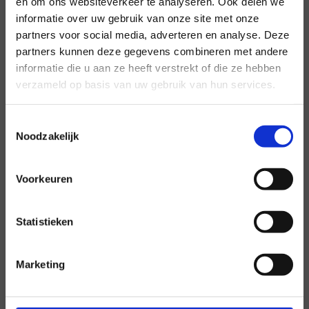
en om ons websiteverkeer te analyseren. Ook delen we
informatie over uw gebruik van onze site met onze
×
partners voor social media, adverteren en analyse. Deze
partners kunnen deze gegevens combineren met andere
informatie die u aan ze heeft verstrekt of die ze hebben
verzameld op basis van uw gebruik van hun services.
Toestemmingsselectie
Noodzakelijk
Floortje (12) over het po en vo
po
video
Voorkeuren
Floortje (12) vertelt hoe haar basisschool en
middelbare school aandacht besteden aan
seksuele diversiteit. En hoe dat beter kan volgens
Statistieken
haar.
Marketing