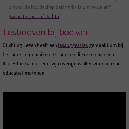
omdat de boodschap belangrijk is om te delen.”
(
website van Juf Judith
)
Lesbrieven bij boeken
Stichting Lezen heeft een
lessuggesties
gemaakt om bij
het boek te gebruiken. De boeken die raken aan een
lhbti+ thema op Gendi zijn overigens allen voorzien van
educatief materiaal.