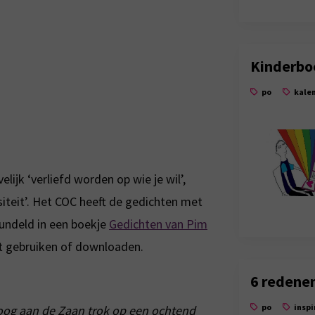
Kinderb
po
kale
ijk ‘verliefd worden op wie je wil’,
iteit’. Het COC heeft de gedichten met
bundeld in een boekje
Gedichten van Pim
nt gebruiken of downloaden.
6 redene
po
inspi
Koog aan de Zaan trok op een ochtend