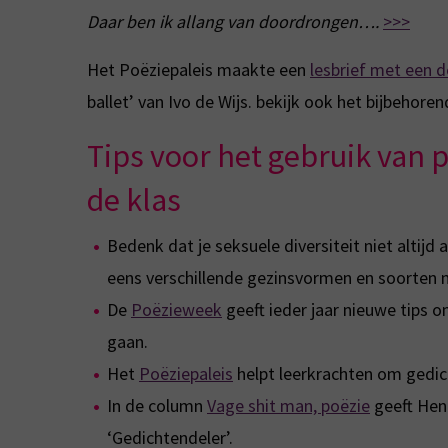
Daar ben ik allang van doordrongen….
>>>
Het Poëziepaleis maakte een
lesbrief met een d
ballet’ van Ivo de Wijs. bekijk ook het bijbehore
Tips voor het gebruik van 
de klas
Bedenk dat je seksuele diversiteit niet altij
eens verschillende gezinsvormen en soorten 
De
Poëzieweek
geeft ieder jaar nieuwe tips 
gaan.
Het
Poëziepaleis
helpt leerkrachten om gedich
In de column
Vage shit man, poëzie
geeft Henk
‘Gedichtendeler’.