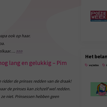
apa ook op haar.
pa.
 elkaar….
>>>
Het belan
 nog lang en gelukkig – Pim
vo/mbo
e ridder de prinses redden van de draak!
, maar de prinses kan zichzelf wel redden.
 ze niet. Prinsessen hebben geen