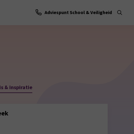
Adviespunt School & Veiligheid
Ope
zoe
s & inspiratie
eek