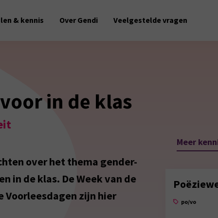
alen & kennis
Over Gendi
Veelgestelde vragen
voor in de klas
eit
Meer kenni
dichten over het thema gender-
en in de klas. De Week van de
Poëziew
 Voorleesdagen zijn hier
po/vo