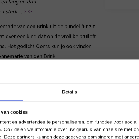
 en lang en dun
en sterk…
>>>
emarie van den Brink uit de bundel ‘Er zit
at over een kind dat op de vrolijke bruiloft
oms. Het gedicht Ooms kun je ook vinden
nnemarie van den Brink.
elzen
×
Details
genbogen
 een beetje paars
 van cookies
tandaard
ent en advertenties te personaliseren, om functies voor social
rsten schaars
>>>
. Ook delen we informatie over uw gebruik van onze site met on
e. Deze partners kunnen deze gegevens combineren met andere i