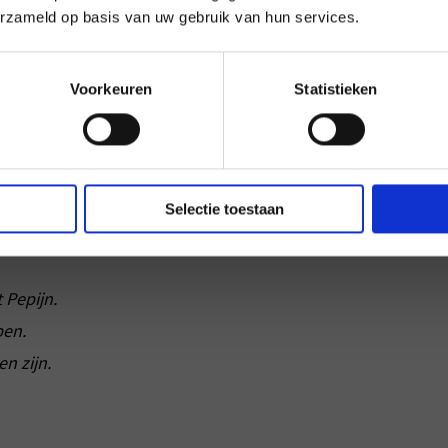
nne van Velzen schreef in 2019 speciaal
erzameld op basis van uw gebruik van hun services.
 een gedicht voor het Vlietland College.
n haar gedicht beschikbaar voor de
Voorkeuren
Statistieken
Selectie toestaan
 Pepijn.
ben.
n zijn.