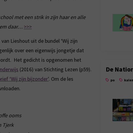
chool met een strik in zijn haar en alle
hem daar…
>>>
van Lieshout uit de bundel ‘Wij zijn
genlijk over een eigenwijs jongetje dat
wordt. Het gedicht is opgenomen het
De Natio
onderwijs
(2016) van Stichting Lezen (p59).
rief ‘Wij zijn bijzonder’
. Om de les
po
kale
nloaden.
offe ooms
 Tjerk