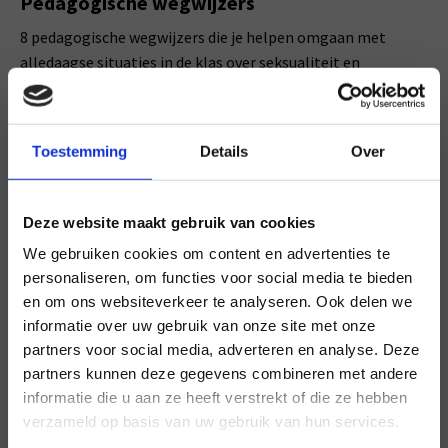
Pedagogische wegwijzers
8 pedagogische wegwijzers die je helpen omgaan met
alledaagse situaties in de klas over seksualiteit en
diversiteit.
Toestemming
Details
Over
Deze website maakt gebruik van cookies
We gebruiken cookies om content en advertenties te
personaliseren, om functies voor social media te bieden
en om ons websiteverkeer te analyseren. Ook delen we
informatie over uw gebruik van onze site met onze
×
partners voor social media, adverteren en analyse. Deze
partners kunnen deze gegevens combineren met andere
vo
informatie die u aan ze heeft verstrekt of die ze hebben
Een lhbti+ onderwerp aanstippen bij Muziek
verzameld op basis van uw gebruik van hun services.