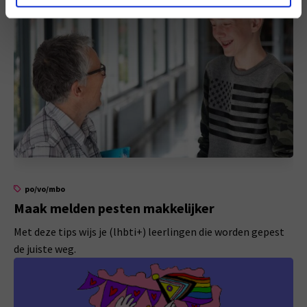
po/vo/mbo
Maak melden pesten makkelijker
Met deze tips wijs je (lhbti+) leerlingen die worden gepest
de juiste weg.