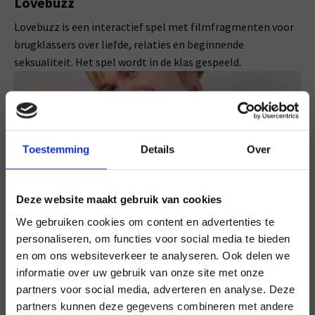
Lovebuzz
Lovebuzz is een interactief spel met filmfragmenten voor
brugklassers over liefde, relaties en beginnende
seksualiteit. Het spel wordt in de klas gespeeld.
Toestemming
Details
Over
Deze website maakt gebruik van cookies
We gebruiken cookies om content en advertenties te
personaliseren, om functies voor social media te bieden
en om ons websiteverkeer te analyseren. Ook delen we
informatie over uw gebruik van onze site met onze
×
theater
vo/mbo
partners voor social media, adverteren en analyse. Deze
Vrienden
partners kunnen deze gegevens combineren met andere