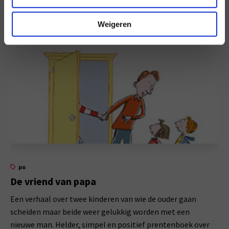
die nieuwe leraar een homo blijkt te zijn?
Weigeren
po
De vriend van papa
Een verhaal over twee kinderen van wie de ouder gaan
scheiden maar beide weer gelukkig worden met een
nieuwe man. Helder, simpel en positief prentenboek over